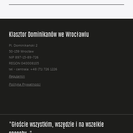
Klasztor Dominikanów we Wrocławiu
Pl. Dominikański 2
50-159 Wrocław
NIP 897-15-89-726
REGON 040008105
tel - centrala: +48 (71) 726 1226
Regulamin
Polityka Prywatności
"Głoście wszystkim, wszędzie i na wszelkie