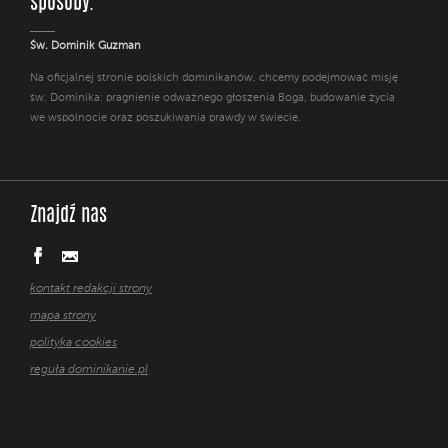
sposoby. "
Św. Dominik Guzman
Na oficjalnej stronie polskich dominikanów, chcemy podejmować misję
św. Dominika: pragnienie odważnego głoszenia Boga, budowanie życia
we wspólnocie oraz poszukiwania prawdy w świecie.
Znajdź nas
kontakt redakcji strony
mapa strony
polityka cookies
reguła dominikanie.pl