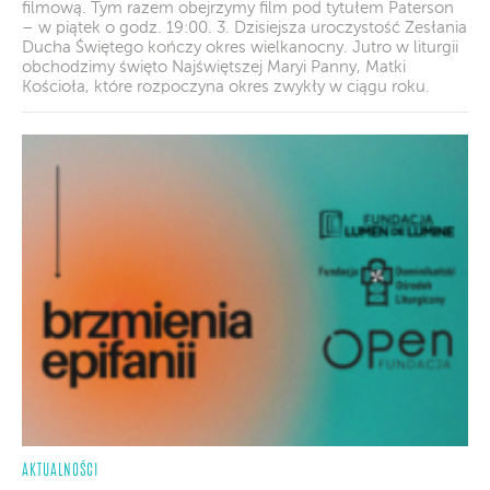
filmową. Tym razem obejrzymy film pod tytułem Paterson
– w piątek o godz. 19:00. 3. Dzisiejsza uroczystość Zesłania
Ducha Świętego kończy okres wielkanocny. Jutro w liturgii
obchodzimy święto Najświętszej Maryi Panny, Matki
Kościoła, które rozpoczyna okres zwykły w ciągu roku.
AKTUALNOŚCI