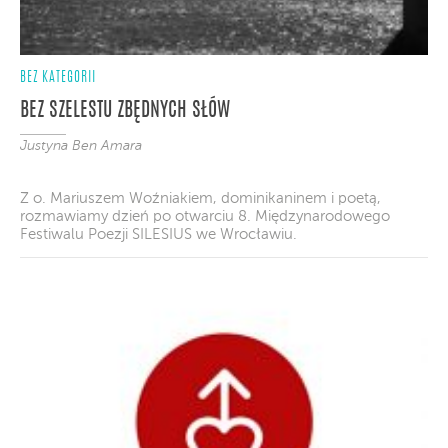
BEZ KATEGORII
BEZ SZELESTU ZBĘDNYCH SŁÓW
Justyna Ben Amara
Z o. Mariuszem Woźniakiem, dominikaninem i poetą,
rozmawiamy dzień po otwarciu 8. Międzynarodowego
Festiwalu Poezji SILESIUS we Wrocławiu.