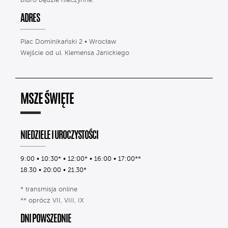
biuro będzie nieczynne.
ADRES
Plac Dominikański 2 • Wrocław
Wejście od ul. Klemensa Janickiego
MSZE ŚWIĘTE
NIEDZIELE I UROCZYSTOŚCI
9:00 • 10:30* • 12:00* • 16:00 • 17:00**
18.30 • 20:00 • 21.30*
* transmisja online
** oprócz VII, VIII, IX
DNI POWSZEDNIE