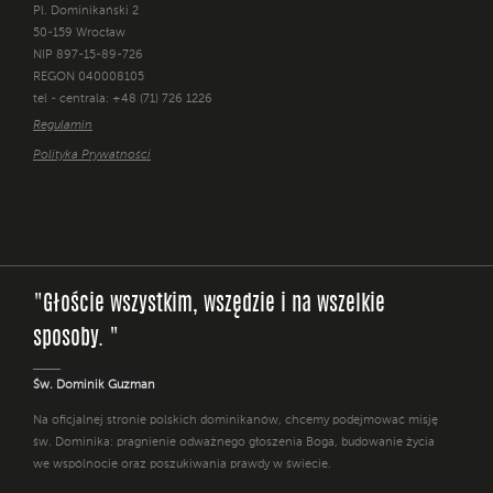
Pl. Dominikański 2
50-159 Wrocław
NIP 897-15-89-726
REGON 040008105
tel - centrala: +48 (71) 726 1226
Regulamin
Polityka Prywatności
"Głoście wszystkim, wszędzie i na wszelkie
sposoby. "
Św. Dominik Guzman
Na oficjalnej stronie polskich dominikanów, chcemy podejmować misję
św. Dominika: pragnienie odważnego głoszenia Boga, budowanie życia
we wspólnocie oraz poszukiwania prawdy w świecie.