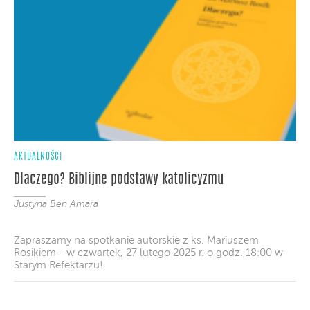
AKTUALNOŚCI
Dlaczego? Biblijne podstawy katolicyzmu
Justyna Ben Amara
Zapraszamy na spotkanie autorskie z ks. Mariuszem
Rosikiem - w czwartek, 27 lutego 2025 r. o godz. 18:00 w
Starym Refektarzu!