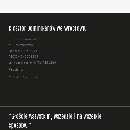
Klasztor Dominikanów we Wrocławiu
Pl. Dominikański 2
50-159 Wrocław
NIP 897-15-89-726
REGON 040008105
tel - centrala: +48 (71) 726 1226
Regulamin
Polityka Prywatności
"Głoście wszystkim, wszędzie i na wszelkie
sposoby. "