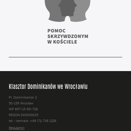
Klasztor Dominikanów we Wrocławiu
Pl. Dominikański 2
50-159 Wrocław
NIP 897-15-89-726
REGON 040008105
tel - centrala: +48 (71) 726 1226
Regulamin