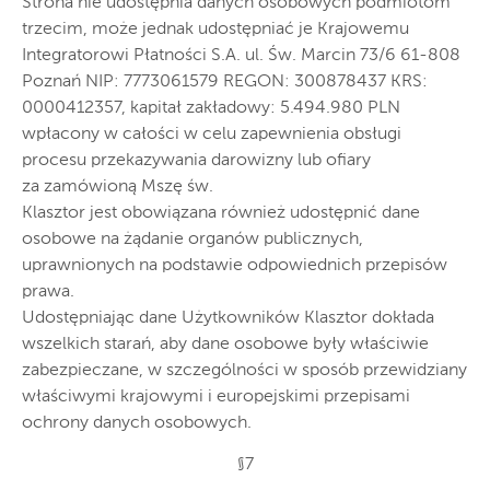
Strona nie udostępnia danych osobowych podmiotom
trzecim, może jednak udostępniać je Krajowemu
Integratorowi Płatności S.A. ul. Św. Marcin 73/6 61-808
Poznań NIP: 7773061579 REGON: 300878437 KRS:
0000412357, kapitał zakładowy: 5.494.980 PLN
wpłacony w całości w celu zapewnienia obsługi
procesu przekazywania darowizny lub ofiary
za zamówioną Mszę św.
Klasztor jest obowiązana również udostępnić dane
osobowe na żądanie organów publicznych,
uprawnionych na podstawie odpowiednich przepisów
prawa.
Udostępniając dane Użytkowników Klasztor dokłada
wszelkich starań, aby dane osobowe były właściwie
zabezpieczane, w szczególności w sposób przewidziany
właściwymi krajowymi i europejskimi przepisami
ochrony danych osobowych.
§7