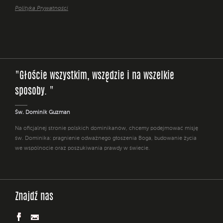
Polityka Prywatności
"Głoście wszystkim, wszędzie i na wszelkie
sposoby. "
Św. Dominik Guzman
Na oficjalnej stronie polskich dominikanów, chcemy podejmować misję
św. Dominika: pragnienie odważnego głoszenia Boga, budowanie życia
we wspólnocie oraz poszukiwania prawdy w świecie.
Znajdź nas