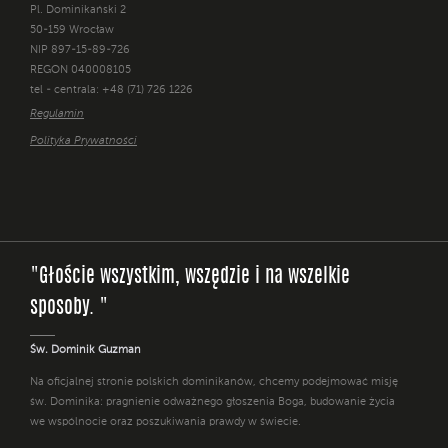
Pl. Dominikański 2
50-159 Wrocław
NIP 897-15-89-726
REGON 040008105
tel - centrala: +48 (71) 726 1226
Regulamin
Polityka Prywatności
"Głoście wszystkim, wszędzie i na wszelkie
sposoby. "
Św. Dominik Guzman
Na oficjalnej stronie polskich dominikanów, chcemy podejmować misję
św. Dominika: pragnienie odważnego głoszenia Boga, budowanie życia
we wspólnocie oraz poszukiwania prawdy w świecie.