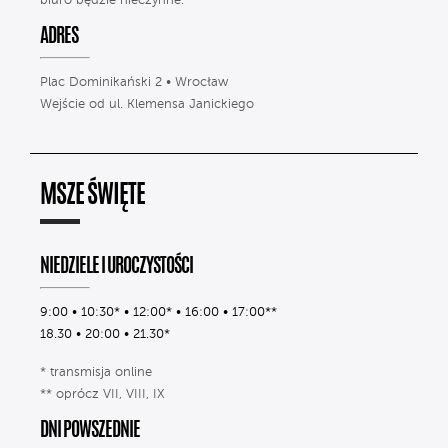
biuro będzie nieczynne.
ADRES
Plac Dominikański 2 • Wrocław
Wejście od ul. Klemensa Janickiego
MSZE ŚWIĘTE
NIEDZIELE I UROCZYSTOŚCI
9:00 • 10:30* • 12:00* • 16:00 • 17:00**
18.30 • 20:00 • 21.30*
* transmisja online
** oprócz VII, VIII, IX
DNI POWSZEDNIE