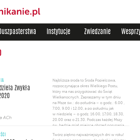
Duszpasterstwa
Instytucje
Zwiedzanie
Wesprzy
0
NIA
Najbliższa środa to Środa Popielcowa,
rozpoczynająca okres Wielkiego Postu,
edziela Zwykła
który ma nas przygotować do Świąt
2020
Wielkanocnych. Zapraszamy w tym dniu
na Msze św.: do południa – o godz.: 6.00 ,
7.00, 9.00 i 12.00, a po południu jak
w niedzielę – o godz. 16.00, 17,00, 18.30,
ja ACh
20.00 oraz o 21.30. Podczas każdej Mszy
św. będzie miał miejsce obrzęd posypania
głów popiołem. Spowiedź jak w dni
ŚCI
Twórz piękno najważniejszych dni w roku!
powszednie. W tym dniu osoby, które