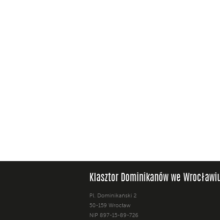
Klasztor Dominikanów we Wrocławi
Pl. Dominikański 2
50-159 Wrocław
NIP 897-15-89-726