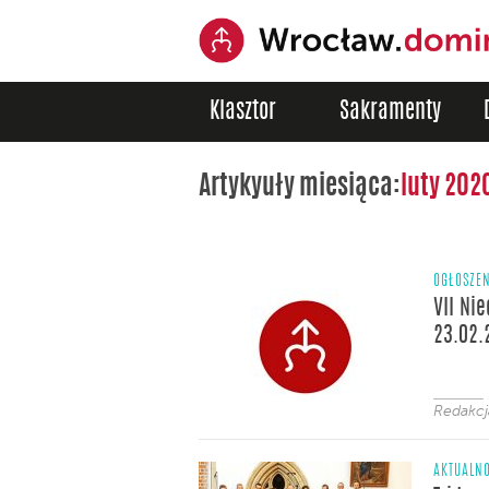
Klasztor
Sakramenty
Artykyuły miesiąca:
luty 202
OGŁOSZE
VII Ni
23.02.
Redakc
AKTUALNO