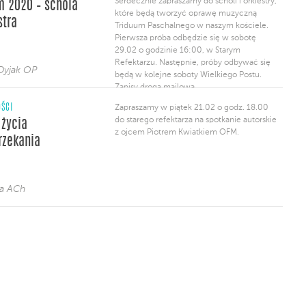
Serdecznie zapraszamy do scholi i orkiestry,
m 2020 – schola
ukończyły 18 lat […]
które będą tworzyć oprawę muzyczną
stra
Triduum Paschalnego w naszym kościele.
Pierwsza próba odbędzie się w sobotę
29.02 o godzinie 16:00, w Starym
Refektarzu. Następnie, próby odbywać się
Dyjak OP
będą w kolejne soboty Wielkiego Postu.
Zapisy drogą mailową
(
triduum2019@gmail.com
), bądź osobiście
ŚCI
Zapraszamy w piątek 21.02 o godz. 18.00
u naszych panów organistów.
do starego refektarza na spotkanie autorskie
 życia
z ojcem Piotrem Kwiatkiem OFM.
rzekania
ja ACh