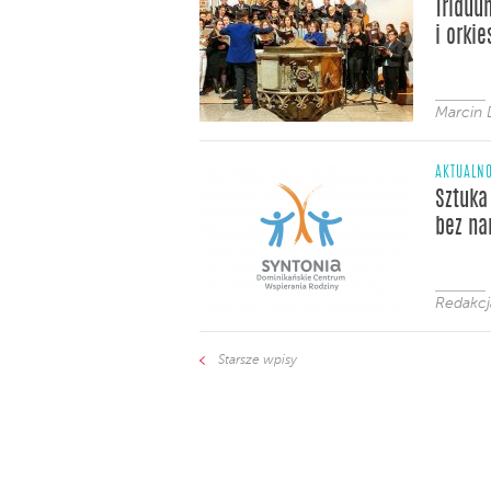
Triduu
i orkie
Marcin 
AKTUALNO
Sztuka
bez na
Redakc
Starsze wpisy