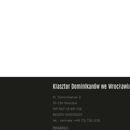
Klasztor Dominikanów we Wrocławi
Pl. Dominikański 2
50-159 Wrocław
NIP 897-15-89-726
REGON 040008105
tel - centrala: +48 (71) 726 1226
Regulamin