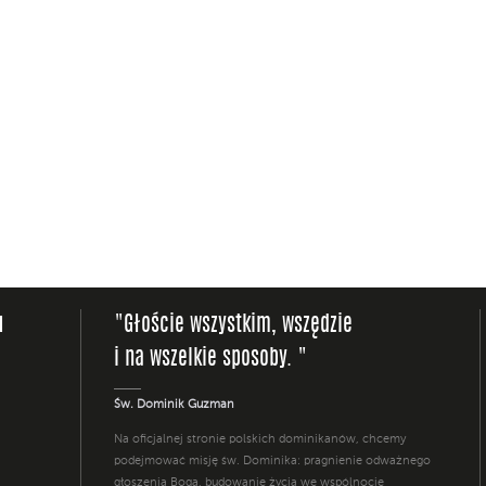
u
"Głoście wszystkim, wszędzie
i na wszelkie sposoby. "
Św. Dominik Guzman
Na oficjalnej stronie polskich dominikanów, chcemy
podejmować misję św. Dominika: pragnienie odważnego
głoszenia Boga, budowanie życia we wspólnocie