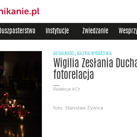
Duszpasterstwa
Instytucje
Zwiedzanie
Wesprzy
,
AKTUALNOŚCI
GALERIA WYDARZENIA
Wigilia Zesłania Ducha
fotorelacja
Redakcja ACh
foto: Stanisław Żywica