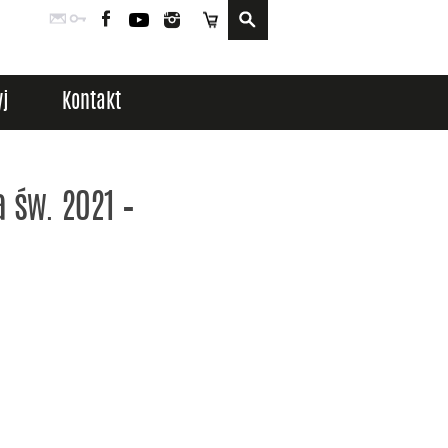
Poczta
Logowanie
Facebook
YouTube
Instagram
Sklep
j
Kontakt
 św. 2021 –