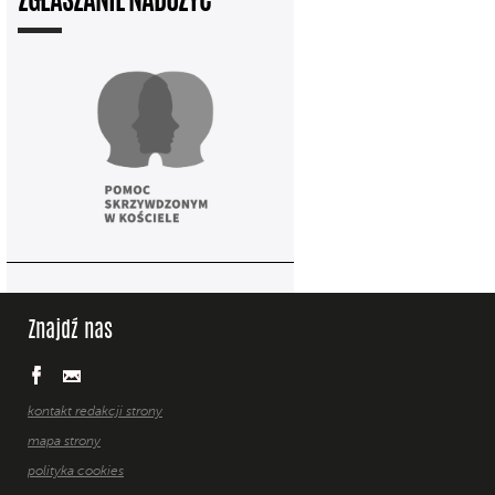
ZGŁASZANIE NADUŻYĆ
Znajdź nas
kontakt redakcji strony
mapa strony
polityka cookies