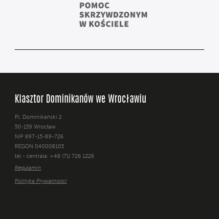
Klasztor Dominikanów we Wrocławiu
Pl. Dominikański 2
50-159 Wrocław
NIP 897-15-89-726
REGON 040008105
tel - centrala: +48 (71) 726 1226
Regulamin
Polityka Prywatności