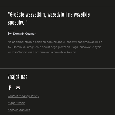
"Głoście wszystkim, wszędzie i na wszelkie
sposoby. "
Św. Dominik Guzman
Na oficjalnej stronie polskich dominikanów, chcemy podejmować misję
św. Dominika: pragnienie odważnego głoszenia Boga, budowanie życia
we wspólnocie oraz poszukiwania prawdy w świecie.
Znajdź nas
kontakt redakcji strony
mapa strony
polityka cookies