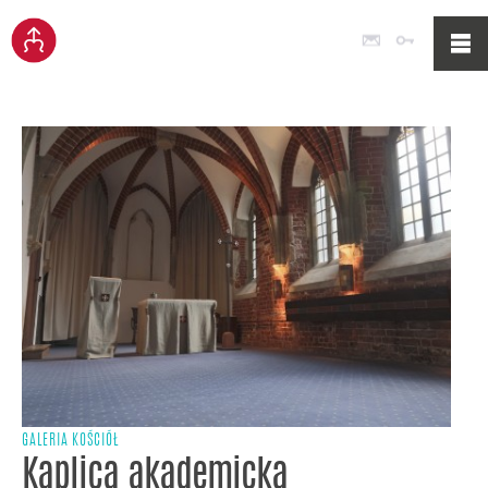
Poczta
Logowan
GALERIA KOŚCIÓŁ
Kaplica akademicka