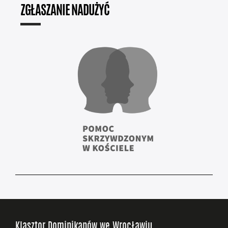
ZGŁASZANIE NADUŻYĆ
Klasztor Dominikanów we Wrocławiu