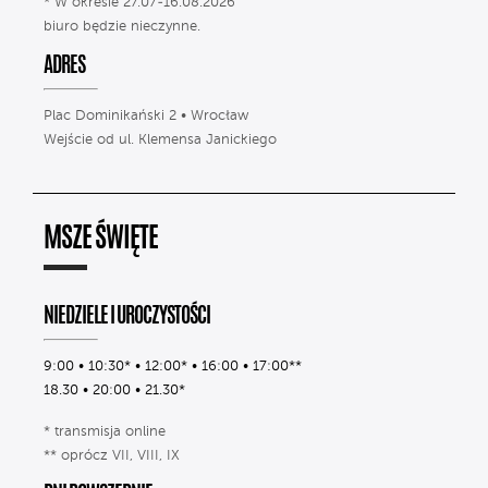
* W okresie 27.07-16.08.2026
biuro będzie nieczynne.
ADRES
Plac Dominikański 2 • Wrocław
Wejście od ul. Klemensa Janickiego
MSZE ŚWIĘTE
NIEDZIELE I UROCZYSTOŚCI
9:00 • 10:30* • 12:00* • 16:00 • 17:00**
18.30 • 20:00 • 21.30*
* transmisja online
** oprócz VII, VIII, IX