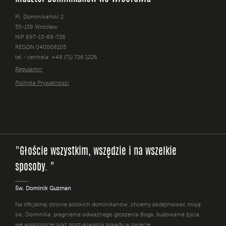
Pl. Dominikański 2
50-159 Wrocław
NIP 897-15-89-726
REGON 040008105
tel - centrala: +48 (71) 726 1226
Regulamin
Polityka Prywatności
"Głoście wszystkim, wszędzie i na wszelkie
sposoby. "
Św. Dominik Guzman
Na oficjalnej stronie polskich dominikanów, chcemy podejmować misję
św. Dominika: pragnienie odważnego głoszenia Boga, budowanie życia
we wspólnocie oraz poszukiwania prawdy w świecie.