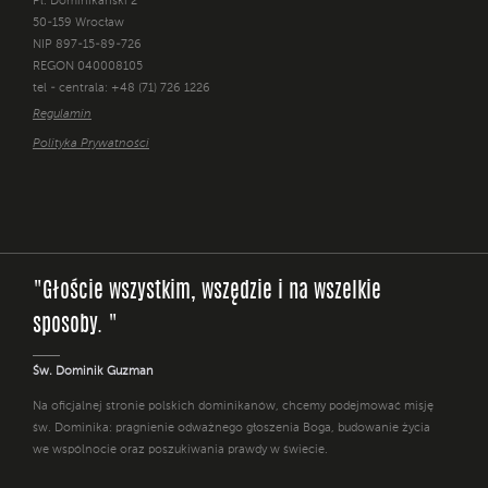
Pl. Dominikański 2
50-159 Wrocław
NIP 897-15-89-726
REGON 040008105
tel - centrala: +48 (71) 726 1226
Regulamin
Polityka Prywatności
"Głoście wszystkim, wszędzie i na wszelkie
sposoby. "
Św. Dominik Guzman
Na oficjalnej stronie polskich dominikanów, chcemy podejmować misję
św. Dominika: pragnienie odważnego głoszenia Boga, budowanie życia
we wspólnocie oraz poszukiwania prawdy w świecie.