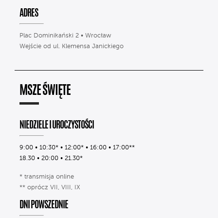
ADRES
Plac Dominikański 2 • Wrocław
Wejście od ul. Klemensa Janickiego
MSZE ŚWIĘTE
NIEDZIELE I UROCZYSTOŚCI
9:00 • 10:30* • 12:00* • 16:00 • 17:00**
18.30 • 20:00 • 21.30*
* transmisja online
** oprócz VII, VIII, IX
DNI POWSZEDNIE