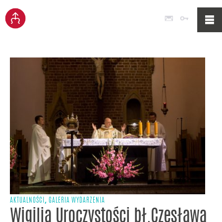
Poczta
Logowan
,
AKTUALNOŚCI
GALERIA WYDARZENIA
Wigilia Uroczystości bł.Czesława