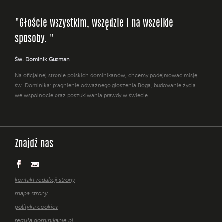
"Głoście wszystkim, wszędzie i na wszelkie
sposoby. "
Św. Dominik Guzman
Na oficjalnej stronie polskich dominikanów, chcemy podejmować misję
św. Dominika: pragnienie odważnego głoszenia Boga, budowanie życia
we wspólnocie oraz poszukiwania prawdy w świecie.
Znajdź nas
kontakt redakcji strony
mapa strony
polityka cookies
reguła dominikanie.pl