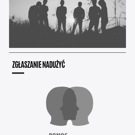
ZGŁASZANIE NADUŻYĆ