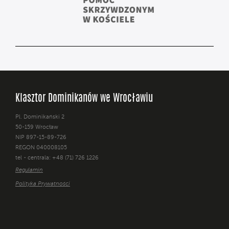
Klasztor Dominikanów we Wrocławiu
Pl. Dominikański 2
50-159 Wrocław
NIP 897-15-89-726
REGON 040008105
tel - centrala: +48 (71) 726 1226
Regulamin
Polityka Prywatności