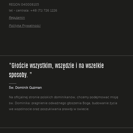
REGON 040008105
tel - centrala: +48 (71) 726 1226
Regulamin
Polityka Prywatności
"Głoście wszystkim, wszędzie i na wszelkie
sposoby. "
Św. Dominik Guzman
Na oficjalnej stronie polskich dominikanów, chcemy podejmować misję
św. Dominika: pragnienie odważnego głoszenia Boga, budowanie życia
we wspólnocie oraz poszukiwania prawdy w świecie.