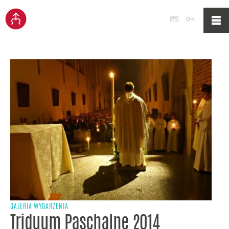
Poczta
Logowan
GALERIA WYDARZENIA
Triduum Paschalne 2014