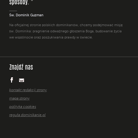
sposoby. "
Św. Dominik Guzman
Na oficjalnej stronie polskich dominikanów, chcemy podejmować misję
św. Dominika: pragnienie odważnego głoszenia Boga, budowanie życia
we wspólnocie oraz poszukiwania prawdy w świecie.
Znajdź nas
kontakt redakcji strony
mapa strony
polityka cookies
reguła dominikanie.pl