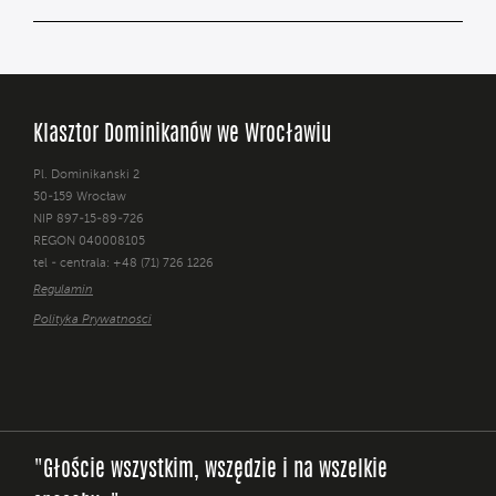
Klasztor Dominikanów we Wrocławiu
Pl. Dominikański 2
50-159 Wrocław
NIP 897-15-89-726
REGON 040008105
tel - centrala: +48 (71) 726 1226
Regulamin
Polityka Prywatności
"Głoście wszystkim, wszędzie i na wszelkie