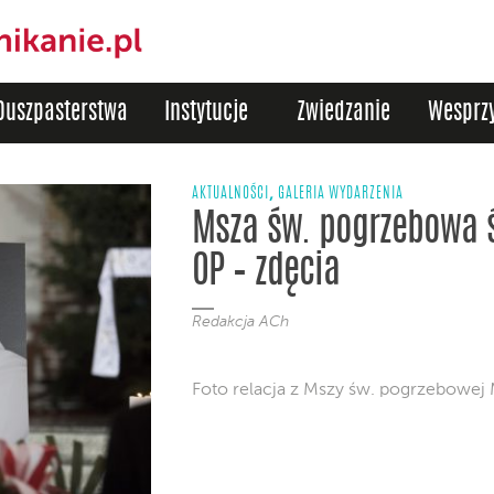
Duszpasterstwa
Instytucje
Zwiedzanie
Wesprzy
,
AKTUALNOŚCI
GALERIA WYDARZENIA
Msza św. pogrzebowa ś
OP – zdęcia
Redakcja ACh
Foto relacja z Mszy św. pogrzebowej