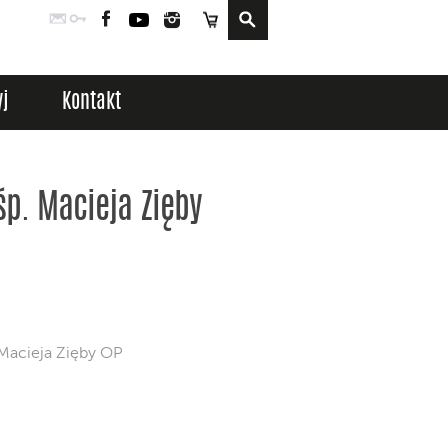
Poczta
Logowanie
Facebook
YouTube
Instagram
Sklep
j
Kontakt
p. Macieja Zięby
 Macieja Zięby OP