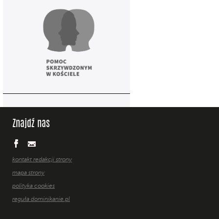
Znajdź nas
kontakt redakcji strony
mapa strony
polityka cookies
reguła dominikanie.pl