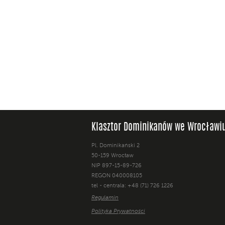
Klasztor Dominikanów we Wrocławi
Pl. Dominikański 2
50-159 Wrocław
NIP 897-15-89-726
REGON 040008105
tel - centrala: +48 (71) 726 1226
Regulamin
Polityka Prywatności