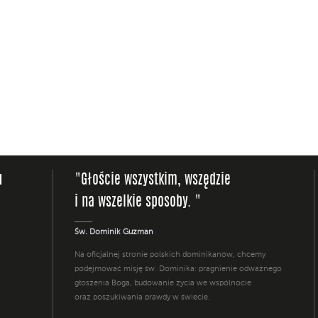
u
"Głoście wszystkim, wszędzie
i na wszelkie sposoby. "
Św. Dominik Guzman
Na oficjalnej stronie polskich dominikanów, chcemy
podejmować misję św. Dominika: pragnienie odważnego
głoszenia Boga, budowanie życia we wspólnocie
oraz poszukiwania prawdy w świecie.