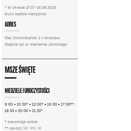
* W okresie 27.07-16.08.2026
biuro będzie nieczynne.
ADRES
Plac Dominikański 2 • Wrocław
Wejście od ul. Klemensa Janickiego
MSZE ŚWIĘTE
NIEDZIELE I UROCZYSTOŚCI
9:00 • 10:30* • 12:00* • 16:00 • 17:00**
18.30 • 20:00 • 21.30*
* transmisja online
** oprócz VII, VIII, IX