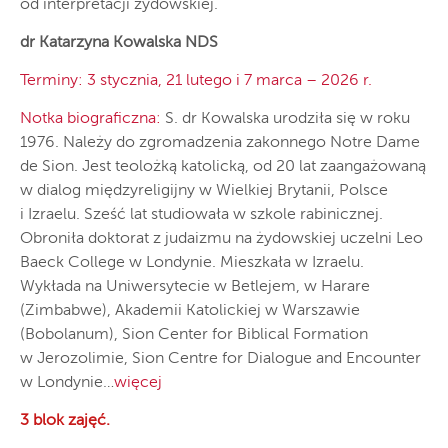
od interpretacji żydowskiej.
dr Katarzyna Kowalska NDS
Terminy: 3 stycznia, 21 lutego i 7 marca – 2026 r.
Notka biograficzna:
S. dr Kowalska urodziła się w roku
1976. Należy do zgromadzenia zakonnego Notre Dame
de Sion. Jest teolożką katolicką, od 20 lat zaangażowaną
w dialog międzyreligijny w Wielkiej Brytanii, Polsce
i Izraelu. Sześć lat studiowała w szkole rabinicznej.
Obroniła doktorat z judaizmu na żydowskiej uczelni Leo
Baeck College w Londynie. Mieszkała w Izraelu.
Wykłada na Uniwersytecie w Betlejem, w Harare
(Zimbabwe), Akademii Katolickiej w Warszawie
(Bobolanum), Sion Center for Biblical Formation
w Jerozolimie, Sion Centre for Dialogue and Encounter
w Londynie…
więcej
3 blok zajęć.