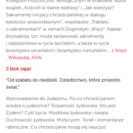
Kolegium Filozoficzno Teologicznym w Krakowie. Autor
książek „Kościół w stanie epiklezy” i „Jak wierzysz?
Sakramenty inicjacji chrześcijańskiej w dialogu
katolicko-prawosławnym”, współautor „Traktatu
o sakramentach” w ramach Dogmatyki „Więzi”. Kapłan
birytualista, tzn. może sprawować sakramenty
i nabożeństwa w rycie łacińskim, a także w rycie
bizantyjsko ukraińskim i bizantyjsko rumuńskim…
z Więzi
,
Wikipedia
,
AKW
.
2 blok zajęć.
“Od szabatu do niedzieli. Dziedzictwo, które zmieniło
świat.”
Wprowadzenie do Judaizmu. Po co chrześcijanom
wiedza o judaizmie? Tożsamość żydowska. Kto jest
Żydem? Cykl życia. Modlitwa żydowska i święta.
Duchowość żydowska. Mistycyzm. Torah i komentarze
rabiniczne. Co chrześcijanie mogą się nauczyć