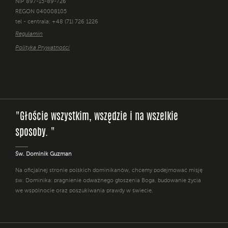
NIP 897-15-89-726
REGON 040008105
tel - centrala: +48 (71) 726 1226
Regulamin
Polityka Prywatności
"Głoście wszystkim, wszędzie i na wszelkie
sposoby. "
Św. Dominik Guzman
Na oficjalnej stronie polskich dominikanów, chcemy podejmować misję
św. Dominika: pragnienie odważnego głoszenia Boga, budowanie życia
we wspólnocie oraz poszukiwania prawdy w świecie.