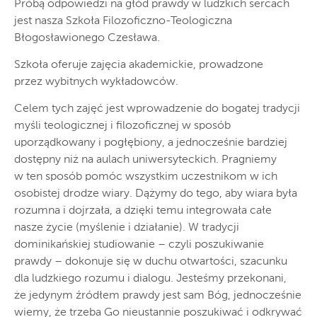
Próbą odpowiedzi na głód prawdy w ludzkich sercach
jest nasza Szkoła Filozoficzno-Teologiczna
Błogosławionego Czesława.
Szkoła oferuje zajęcia akademickie, prowadzone
przez wybitnych wykładowców.
Celem tych zajęć jest wprowadzenie do bogatej tradycji
myśli teologicznej i filozoficznej w sposób
uporządkowany i pogłębiony, a jednocześnie bardziej
dostępny niż na aulach uniwersyteckich. Pragniemy
w ten sposób pomóc wszystkim uczestnikom w ich
osobistej drodze wiary. Dążymy do tego, aby wiara była
rozumna i dojrzała, a dzięki temu integrowała całe
nasze życie (myślenie i działanie). W tradycji
dominikańskiej studiowanie – czyli poszukiwanie
prawdy – dokonuje się w duchu otwartości, szacunku
dla ludzkiego rozumu i dialogu. Jesteśmy przekonani,
że jedynym źródłem prawdy jest sam Bóg, jednocześnie
wiemy, że trzeba Go nieustannie poszukiwać i odkrywać