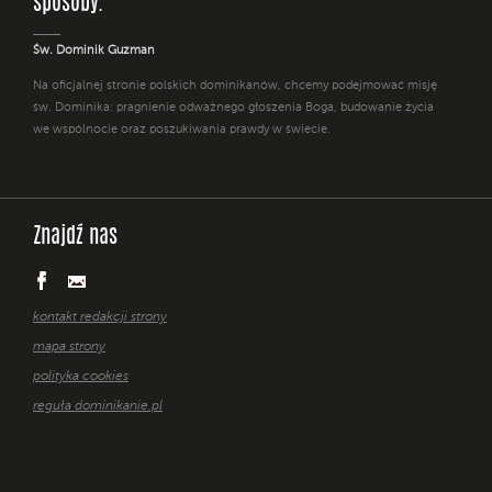
sposoby. "
Św. Dominik Guzman
Na oficjalnej stronie polskich dominikanów, chcemy podejmować misję
św. Dominika: pragnienie odważnego głoszenia Boga, budowanie życia
we wspólnocie oraz poszukiwania prawdy w świecie.
Znajdź nas
kontakt redakcji strony
mapa strony
polityka cookies
reguła dominikanie.pl