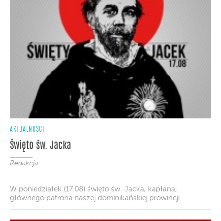
AKTUALNOŚCI
Święto św. Jacka
Redakcja
W poniedziałek (17.08) święto św. Jacka, kapłana,
głównego patrona naszej dominikańskiej prowincji.