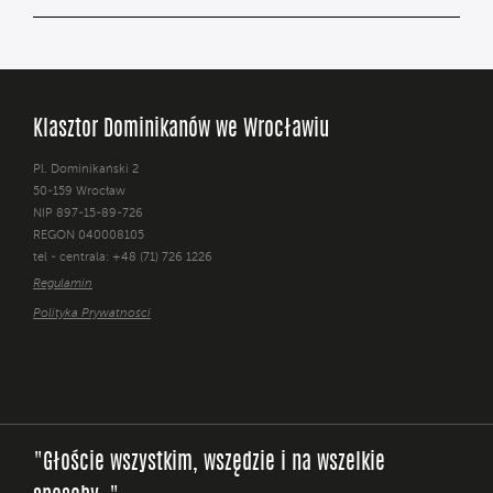
Klasztor Dominikanów we Wrocławiu
Pl. Dominikański 2
50-159 Wrocław
NIP 897-15-89-726
REGON 040008105
tel - centrala: +48 (71) 726 1226
Regulamin
Polityka Prywatności
"Głoście wszystkim, wszędzie i na wszelkie