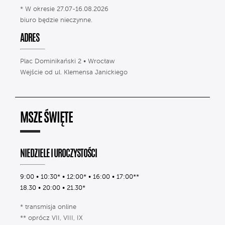
* W okresie 27.07-16.08.2026
biuro będzie nieczynne.
ADRES
Plac Dominikański 2 • Wrocław
Wejście od ul. Klemensa Janickiego
MSZE ŚWIĘTE
NIEDZIELE I UROCZYSTOŚCI
9:00 • 10:30* • 12:00* • 16:00 • 17:00**
18.30 • 20:00 • 21.30*
* transmisja online
** oprócz VII, VIII, IX