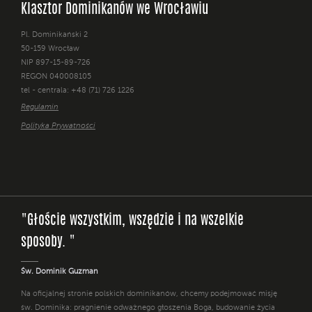
Klasztor Dominikanów we Wrocławiu
Pl. Dominikański 2
50-159 Wrocław
NIP 897-15-89-726
REGON 040008105
tel - centrala: +48 (71) 726 1226
Regulamin
Polityka Prywatności
"Głoście wszystkim, wszędzie i na wszelkie
sposoby. "
Św. Dominik Guzman
Na oficjalnej stronie polskich dominikanów, chcemy podejmować misję
św. Dominika: pragnienie odważnego głoszenia Boga, budowanie życia