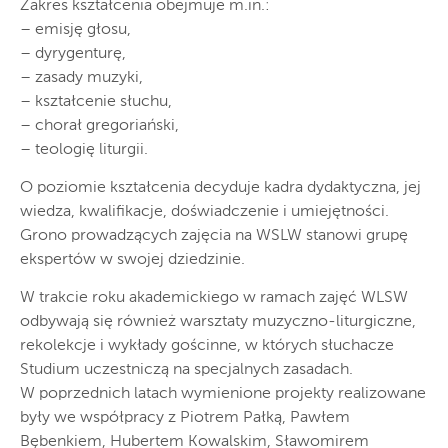
Zakres kształcenia obejmuje m.in.:
– emisję głosu,
– dyrygenturę,
– zasady muzyki,
– kształcenie słuchu,
– chorał gregoriański,
– teologię liturgii.
O poziomie kształcenia decyduje kadra dydaktyczna, jej
wiedza, kwalifikacje, doświadczenie i umiejętności.
Grono prowadzących zajęcia na WSLW stanowi grupę
ekspertów w swojej dziedzinie.
W trakcie roku akademickiego w ramach zajęć WLSW
odbywają się również warsztaty muzyczno-liturgiczne,
rekolekcje i wykłady gościnne, w których słuchacze
Studium uczestniczą na specjalnych zasadach.
W poprzednich latach wymienione projekty realizowane
były we współpracy z Piotrem Pałką, Pawłem
Bębenkiem, Hubertem Kowalskim, Sławomirem