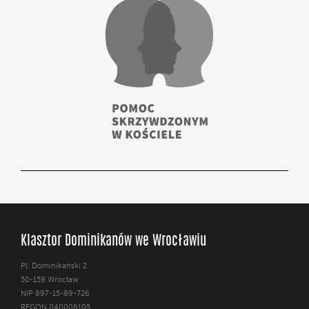
Klasztor Dominikanów we Wrocławiu
Pl. Dominikański 2
50-159 Wrocław
NIP 897-15-89-726
REGON 040008105