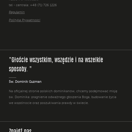
tel - centrala: +48 (71) 726 1226
Regulamin
Polityka Prywatności
"Głoście wszystkim, wszędzie i na wszelkie
sposoby. "
Św. Dominik Guzman
Na oficjalnej stronie polskich dominikanów, chcemy podejmować misję
św. Dominika: pragnienie odważnego głoszenia Boga, budowanie życia
we wspólnocie oraz poszukiwania prawdy w świecie.
Znajdź nas