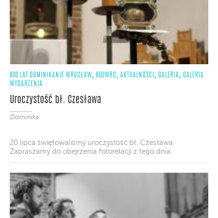
,
,
,
,
800 LAT DOMINIKANIE WROCŁAW
800WRO
AKTUALNOŚCI
GALERIA
GALERIA
WYDARZENIA
Uroczystość bł. Czesława
Dominika
20 lipca świętowaliśmy uroczystość bł. Czesława.
Zapraszamy do obejrzenia fotorelacji z tego dnia.