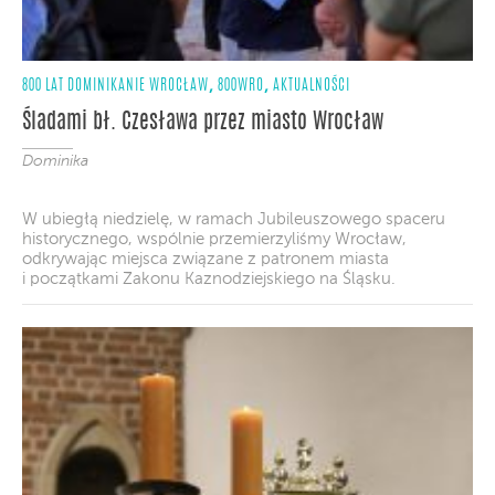
,
,
800 LAT DOMINIKANIE WROCŁAW
800WRO
AKTUALNOŚCI
Śladami bł. Czesława przez miasto Wrocław
Dominika
W ubiegłą niedzielę, w ramach Jubileuszowego spaceru
historycznego, wspólnie przemierzyliśmy Wrocław,
odkrywając miejsca związane z patronem miasta
i początkami Zakonu Kaznodziejskiego na Śląsku.