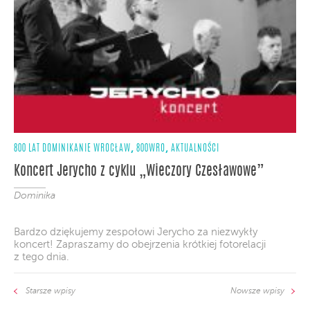
,
,
800 LAT DOMINIKANIE WROCŁAW
800WRO
AKTUALNOŚCI
Koncert Jerycho z cyklu „Wieczory Czesławowe”
Dominika
Bardzo dziękujemy zespołowi Jerycho za niezwykły
koncert! Zapraszamy do obejrzenia krótkiej fotorelacji
z tego dnia.
Starsze wpisy
Nowsze wpisy