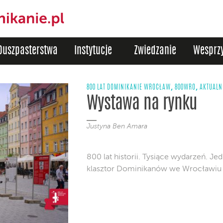
Duszpasterstwa
Instytucje
Zwiedzanie
Wesprzy
,
,
800 LAT DOMINIKANIE WROCŁAW
800WRO
AKTUALN
Wystawa na rynku
Justyna Ben Amara
800 lat historii. Tysiące wydarzeń. Je
klasztor Dominikanów we Wrocławiu n