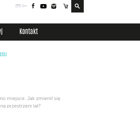
Poczta
Logowanie
Facebook
YouTube
Instagram
Sklep
j
Kontakt
OŚCI
dno miejsce. Jak zmienił się
a przestrzeni lat?