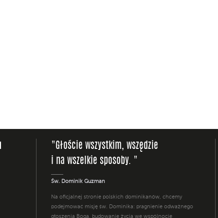
u
"Głoście wszystkim, wszędzie
i na wszelkie sposoby. "
Św. Dominik Guzman
Na oficjalnej stronie polskich dominikanów, chcemy
podejmować misję św. Dominika: pragnienie odważnego
głoszenia Boga, budowanie życia we wspólnocie