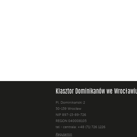
Klasztor Dominikanów we Wrocławi
Pl. Dominikański 2
50-159 Wrocław
NIP 897-15-89-726
REGON 040008105
tel - centrala: +48 (71) 726 1226
Regulamin