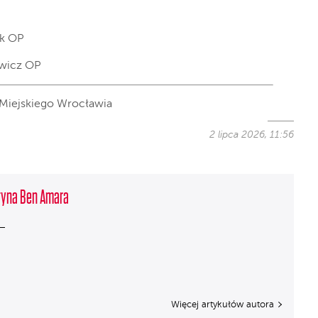
k
OP
wicz
OP
 Miejskiego Wrocławia
2 lipca 2026, 11:56
tyna Ben Amara
Więcej artykułów autora