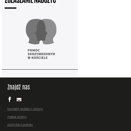
ZGŁASZANIE NADUŻYĆ
Znajdź nas
kontakt redakcji strony
mapa strony
polityka cookies