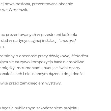
jej nowa odsłona, prezentowana obecnie
ha we Wrocławiu.
prac prezentowanych w przestrzeni kościoła
lad w partycypacyjnej instalacji
Lines and
en.
zupełniony o obecność pracy dźwiękowej
Melodica
ająca się na żywo kompozycja bada niemożliwe
pomiędzy instrumentami, budując świat oparty
onałościach i nieustannym dążeniu do jedności.
hwilę przed zamknięciem wystawy.
a
będzie publicznym zakończeniem projektu,