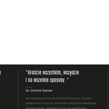
u
"Głoście wszystkim, wszędzie
i na wszelkie sposoby. "
Św. Dominik Guzman
Na oficjalnej stronie polskich dominikanów, chcemy
podejmować misję św. Dominika: pragnienie odważnego
głoszenia Boga, budowanie życia we wspólnocie