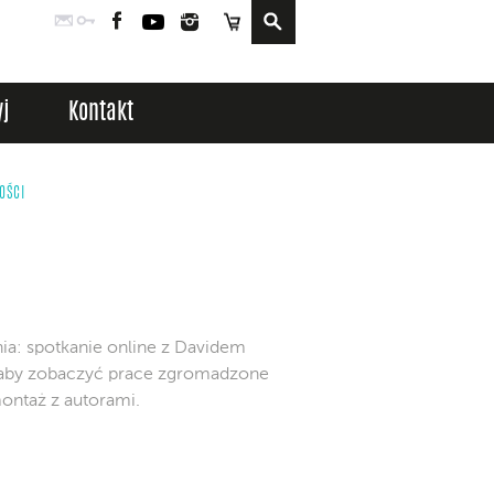
Poczta
Logowanie
Facebook
YouTube
Instagram
Sklep
j
Kontakt
OŚCI
nia: spotkanie online z Davidem
t, aby zobaczyć prace zgromadzone
ontaż z autorami.