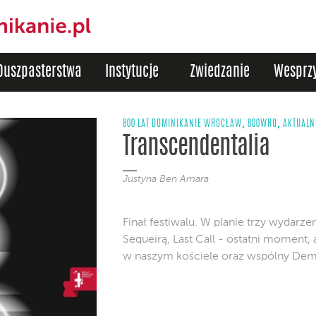
Duszpasterstwa
Instytucje
Zwiedzanie
Wesprzy
,
,
800 LAT DOMINIKANIE WROCŁAW
800WRO
AKTUALN
Transcendentalia
Justyna Ben Amara
Finał festiwalu. W planie trzy wydarze
Sequeirą, Last Call - ostatni momen
w naszym kościele oraz wspólny Dem