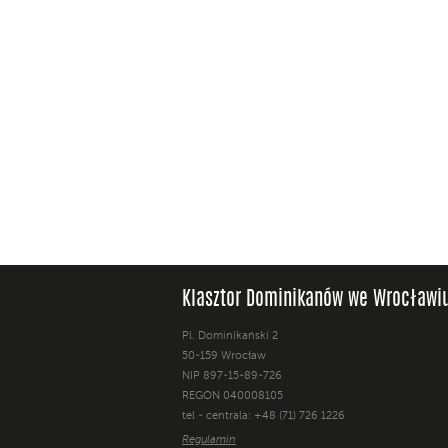
Klasztor Dominikanów we Wrocławi
Pl. Dominikański 2
50-159 Wrocław
NIP 897-15-89-726
REGON 040008105
tel - centrala: +48 (71) 726 1226
Regulamin