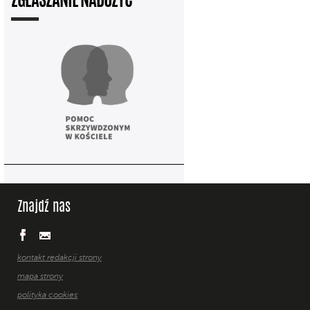
ZGŁASZANIE NADUŻYĆ
Znajdź nas
kontakt redakcji strony
mapa strony
polityka cookies