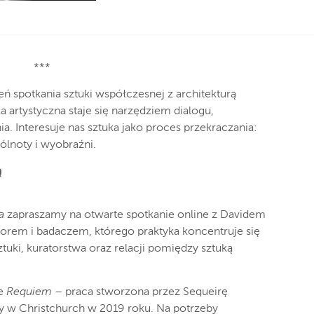
***
eń spotkania sztuki współczesnej z architekturą
a artystyczna staje się narzędziem dialogu,
. Interesuje nas sztuka jako proces przekraczania:
pólnoty i wyobraźni.
ą
a
zapraszamy na otwarte spotkanie online z Davidem
ratorem i badaczem, którego praktyka koncentruje się
ztuki, kuratorstwa oraz relacji pomiędzy sztuką
ie
Requiem
– praca stworzona przez Sequeirę
 w Christchurch w 2019 roku. Na potrzeby