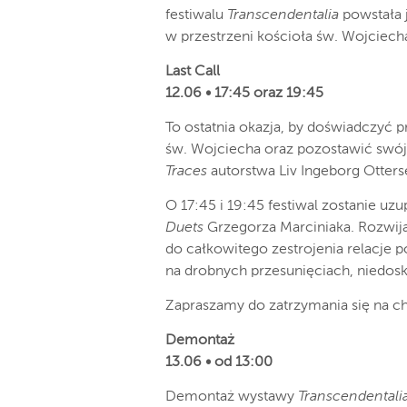
festiwalu
Transcendentalia
powstała 
w przestrzeni kościoła św. Wojciec
Last Call
12.06 • 17:45 oraz 19:45
To ostatnia okazja, by doświadczyć 
św. Wojciecha oraz pozostawić swój ś
Traces
autorstwa Liv Ingeborg Otters
O 17:45 i 19:45 festiwal zostanie u
Duets
Grzegorza Marciniaka. Rozwij
do całkowitego zestrojenia relacje 
na drobnych przesunięciach, niedosk
Zapraszamy do zatrzymania się na c
Demontaż
13.06 • od 13:00
Demontaż wystawy
Transcendentali