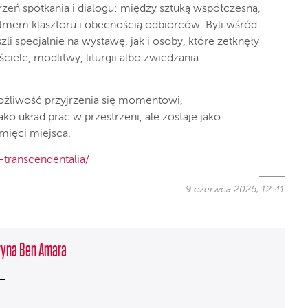
trzeń spotkania i dialogu: między sztuką współczesną,
ytmem klasztoru i obecnością odbiorców. Byli wśród
li specjalnie na wystawę, jak i osoby, które zetknęły
ściele, modlitwy, liturgii albo zwiedzania
ożliwość przyjrzenia się momentowi,
ko układ prac w przestrzeni, ale zostaje jako
mięci miejsca.
-transcendentalia/
9 czerwca 2026, 12:41
tyna Ben Amara