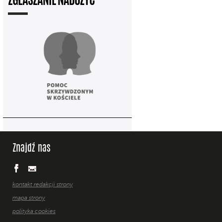
ZGŁASZANIE NADUŻYĆ
Znajdź nas
kontakt redakcji strony
mapa strony
polityka cookies