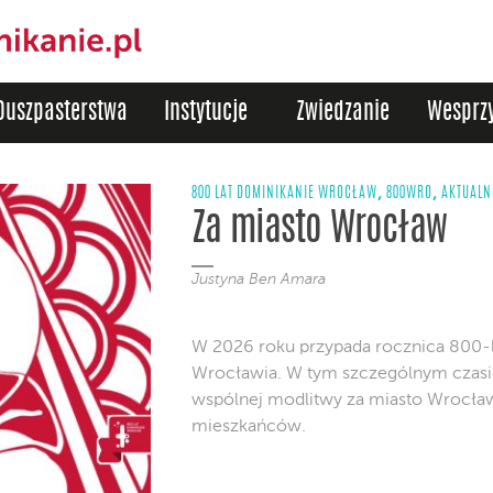
Duszpasterstwa
Instytucje
Zwiedzanie
Wesprzy
,
,
800 LAT DOMINIKANIE WROCŁAW
800WRO
AKTUALN
Za miasto Wrocław
Justyna Ben Amara
W 2026 roku przypada rocznica 800-
Wrocławia. W tym szczególnym czasi
wspólnej modlitwy za miasto Wrocław 
mieszkańców.