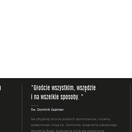
u
"Głoście wszystkim, wszędzie
i na wszelkie sposoby. "
Św. Dominik Guzman
Na oficjalnej stronie polskich dominikanów, chcemy
podejmować misję św. Dominika: pragnienie odważnego
głoszenia Boga, budowanie życia we wspólnocie