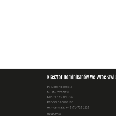
Klasztor Dominikanów we Wrocławi
Pl. Dominikański 2
50-159 Wrocław
NIP 897-15-89-726
REGON 040008105
tel - centrala: +48 (71) 726 1226
Regulamin