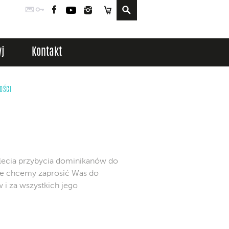
Poczta
Logowanie
Facebook
YouTube
Instagram
Sklep
j
Kontakt
OŚCI
lecia przybycia dominikanów do
e chcemy zaprosić Was do
i za wszystkich jego