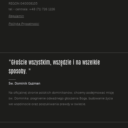
REGON 040008105
tel - centrala: +48 (71) 726 1226
Regulamin
Polityka Prywatności
"Głoście wszystkim, wszędzie i na wszelkie
sposoby. "
Św. Dominik Guzman
Na oficjalnej stronie polskich dominikanów, chcemy podejmować misję
św. Dominika: pragnienie odważnego głoszenia Boga, budowanie życia
we wspólnocie oraz poszukiwania prawdy w świecie.