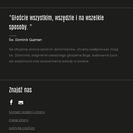
"Głoście wszystkim, wszędzie i na wszelkie
sposoby. "
Św. Dominik Guzman
Na oficjalnej stronie polskich dominikanów, chcemy podejmować misję
św. Dominika: pragnienie odważnego głoszenia Boga, budowanie życia
we wspólnocie oraz poszukiwania prawdy w świecie.
Znajdź nas
kontakt redakcji strony
mapa strony
polityka cookies