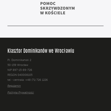
Klasztor Dominikanów we Wrocławiu
Pl. Dominikański 2
50-159 Wrocław
NIP 897-15-89-726
REGON 040008105
tel - centrala: +48 (71) 726 1226
Regulamin
Polityka Prywatności