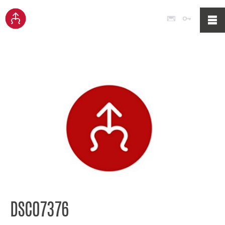
Poczta
Logowan
DSC07376