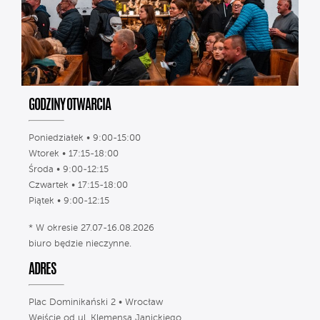
GODZINY OTWARCIA
Poniedziałek • 9:00-15:00
Wtorek • 17:15-18:00
Środa • 9:00-12:15
Czwartek • 17:15-18:00
Piątek • 9:00-12:15
* W okresie 27.07-16.08.2026
biuro będzie nieczynne.
ADRES
Plac Dominikański 2 • Wrocław
Wejście od ul. Klemensa Janickiego