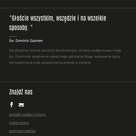
"Głoście wszystkim, wszędzie i na wszelkie
sposoby. "
Św. Dominik Guzman
Na oficjalnej stronie polskich dominikanów, chcemy podejmować misję
św. Dominika: pragnienie odważnego głoszenia Boga, budowanie życia
we wspólnocie oraz poszukiwania prawdy w świecie.
Znajdź nas
kontakt redakcji strony
mapa strony
polityka cookies