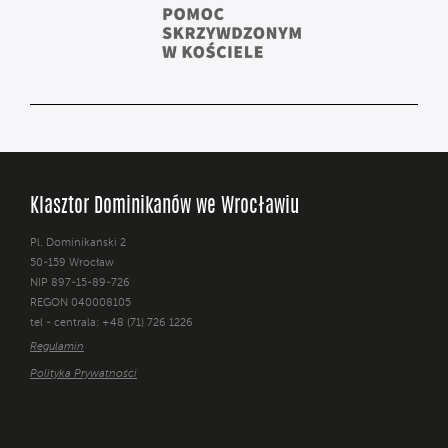
Klasztor Dominikanów we Wrocławiu
Pl. Dominikański 2
50-159 Wrocław
NIP 897-15-89-726
REGON 040008105
tel - centrala: +48 (71) 726 1226
Regulamin
Polityka Prywatności