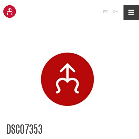
Poczta
Logowan
DSC07353