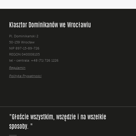
Klasztor Dominikanów we Wrocławiu
Pl. Dominikański 2
50-159 Wrocław
NIP 897-15-89-726
REGON 040008105
tel - centrala: +48 (71) 726 1226
Regulamin
Polityka Prywatności
"Głoście wszystkim, wszędzie i na wszelkie
sposoby. "