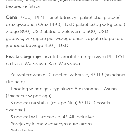
bezpieczeństwa.
Cena
: 2700,- PLN – bilet lotniczy i pakiet ubezpieczeń
oraz gwarancji Oraz 1490,- USD pakiet usług w Egipcie (
z tego 890,-USD płatne przelewem a 600,-USD
gotówką w Egipcie pierwszego dnia) Dopłata do pokoju
jednoosobowego 450 ,- USD.
Kwota obejmuje
: przelot samolotem rejsowym PLL LOT
na trasie Warszawa-Kair-Warszawa.
– Zakwaterowanie : 2 noclegi w Kairze, 4* HB (śniadania
i kolacje)
– 1 nocleg w pociągu sypialnym Aleksandria – Asuan
(śniadanie w pociągu)
– 3 noclegi na statku (rejs po Nilu) 5* FB (3 posiłki
dziennie)
– 3 noclegi w Hurghadzie, 4* All Inclusive
– Przejazdy klimatyzowanym autokarem