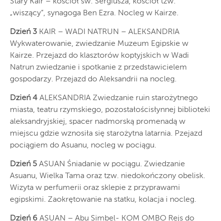
Stary Kair – kościół św. Sergiusza, kościół tzw.
„wiszący”, synagoga Ben Ezra. Nocleg w Kairze.
Dzień 3
KAIR – WADI NATRUN – ALEKSANDRIA
Wykwaterowanie, zwiedzanie Muzeum Egipskie w
Kairze. Przejazd do klasztorów koptyjskich w Wadi
Natrun zwiedzanie i spotkanie z przedstawicielem
gospodarzy. Przejazd do Aleksandrii na nocleg.
Dzień 4
ALEKSANDRIA Zwiedzanie ruin starożytnego
miasta, teatru rzymskiego, pozostałościsłynnej biblioteki
aleksandryjskiej, spacer nadmorską promenadą w
miejscu gdzie wznosiła się starożytna latarnia. Pzejazd
pociągiem do Asuanu, nocleg w pociągu.
Dzień 5
ASUAN Śniadanie w pociągu. Zwiedzanie
Asuanu, Wielka Tama oraz tzw. niedokończony obelisk.
Wizyta w perfumerii oraz sklepie z przyprawami
egipskimi. Zaokrętowanie na statku, kolacja i nocleg.
Dzień 6
ASUAN – Abu Simbel- KOM OMBO Rejs do