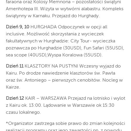
faraona oraz Kolosy Memnona – pozostałości świątyni
Amenhotepa III. Wizyta w wytwórni alabastru. Kompleks
świątynny w Karnaku. Przejazd do Hurghady.
Dzień 9, 10
HURGHADA Odpoczynek w opcji all
inclusive. Możliwość skorzystania z wycieczek
fakultatywnych w Hurghadzie: City Tour- wycieczka
poznawcza po Hurghadzie (30USD), Fun Safari (55USD),
sea scope (40USD),Wyspa Koralowa (55USD).
Dzień 11
KLASZTORY NA PUSTYNI Wczesny wyjazd do
Kairu. Po drodze nawiedzenie klasztorów św. Pawła
oraz św. Antoniego – pierwszych cenobitów. Nocleg w
Kairze.
Dzień 12
KAIR – WARSZAWA Przejazd na lotnisko i wylot
z Kairu ok. 13:00. Lądowanie w Warszawie ok 15:30
czasu lokalnego.
*Organizator zastrzega sobie prawo do zmian kolejności
realizacji programu oraz jego zawartości np. z powodu