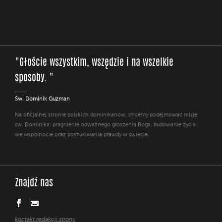
"Głoście wszystkim, wszędzie i na wszelkie
sposoby. "
Św. Dominik Guzman
Na oficjalnej stronie polskich dominikanów, chcemy podejmować misję
św. Dominika: pragnienie odważnego głoszenia Boga, budowanie życia
we wspólnocie oraz poszukiwania prawdy w świecie.
Znajdź nas
kontakt redakcji strony