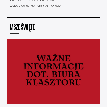
Plac Dominikański 2 • Wrocław
Wejście od ul. Klemensa Janickiego
MSZE ŚWIĘTE