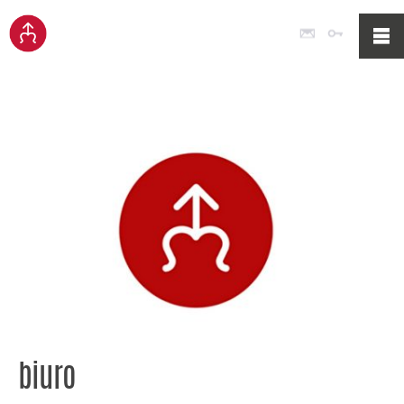
Poczta
Logowan
biuro