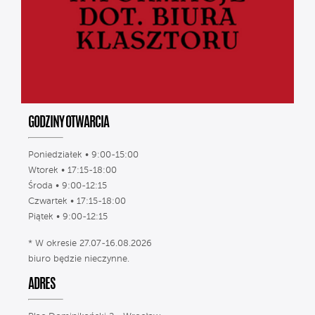
GODZINY OTWARCIA
Poniedziałek • 9:00-15:00
Wtorek • 17:15-18:00
Środa • 9:00-12:15
Czwartek • 17:15-18:00
Piątek • 9:00-12:15
* W okresie 27.07-16.08.2026
biuro będzie nieczynne.
ADRES