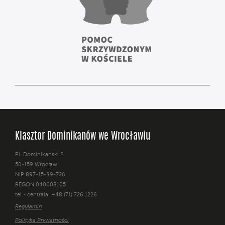
Klasztor Dominikanów we Wrocławiu
Pl. Dominikański 2
50-159 Wrocław
NIP 897-15-89-726
REGON 040008105
tel - centrala: +48 (71) 726 1226
Regulamin
Polityka Prywatności