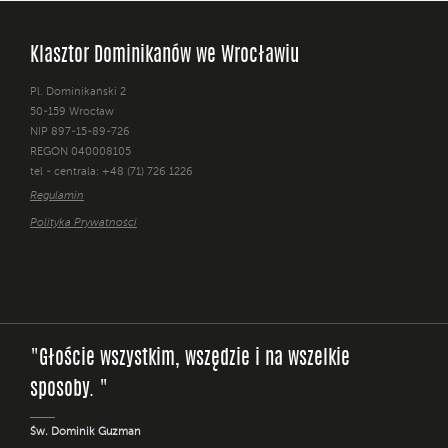
Klasztor Dominikanów we Wrocławiu
Pl. Dominikański 2
50-159 Wrocław
NIP 897-15-89-726
REGON 040008105
tel - centrala: +48 (71) 726 1226
Regulamin
Polityka Prywatności
"Głoście wszystkim, wszędzie i na wszelkie
sposoby. "
Św. Dominik Guzman