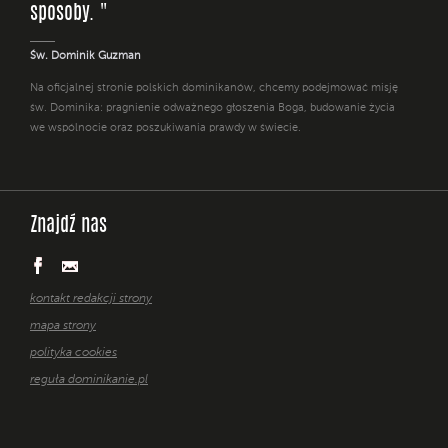
sposoby. "
Św. Dominik Guzman
Na oficjalnej stronie polskich dominikanów, chcemy podejmować misję
św. Dominika: pragnienie odważnego głoszenia Boga, budowanie życia
we wspólnocie oraz poszukiwania prawdy w świecie.
Znajdź nas
kontakt redakcji strony
mapa strony
polityka cookies
reguła dominikanie.pl