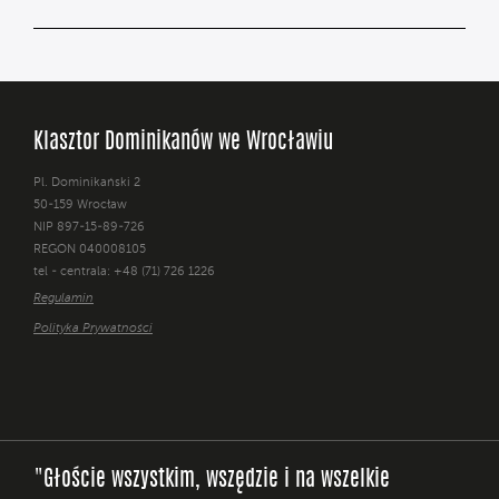
Klasztor Dominikanów we Wrocławiu
Pl. Dominikański 2
50-159 Wrocław
NIP 897-15-89-726
REGON 040008105
tel - centrala: +48 (71) 726 1226
Regulamin
Polityka Prywatności
"Głoście wszystkim, wszędzie i na wszelkie