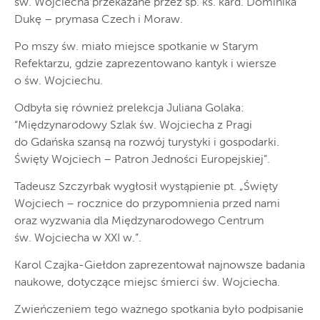
św. Wojciecha przekazane przez śp. ks. kard. Dominika
Dukę – prymasa Czech i Moraw.
Po mszy św. miało miejsce spotkanie w Starym
Refektarzu, gdzie zaprezentowano kantyk i wiersze
o św. Wojciechu.
Odbyła się również prelekcja Juliana Golaka:
“Międzynarodowy Szlak św. Wojciecha z Pragi
do Gdańska szansą na rozwój turystyki i gospodarki.
Święty Wojciech – Patron Jedności Europejskiej”.
Tadeusz Szczyrbak wygłosił wystąpienie pt. „Święty
Wojciech – rocznice do przypomnienia przed nami
oraz wyzwania dla Międzynarodowego Centrum
św. Wojciecha w XXI w.”.
Karol Czajka-Giełdon zaprezentował najnowsze badania
naukowe, dotyczące miejsc śmierci św. Wojciecha.
Zwieńczeniem tego ważnego spotkania było podpisanie