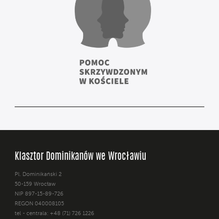
Klasztor Dominikanów we Wrocławiu
Pl. Dominikański 2
50-159 Wrocław
NIP 897-15-89-726
REGON 040008105
tel - centrala: +48 (71) 726 1226