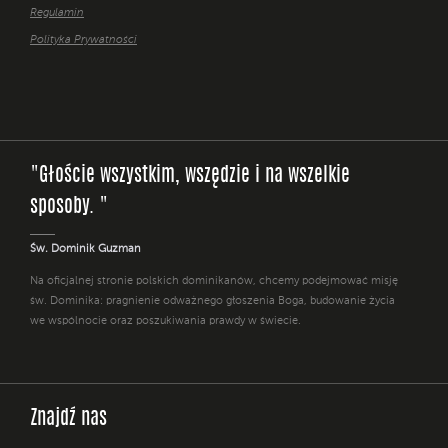
Regulamin
Polityka Prywatności
"Głoście wszystkim, wszędzie i na wszelkie
sposoby. "
Św. Dominik Guzman
Na oficjalnej stronie polskich dominikanów, chcemy podejmować misję
św. Dominika: pragnienie odważnego głoszenia Boga, budowanie życia
we wspólnocie oraz poszukiwania prawdy w świecie.
Znajdź nas