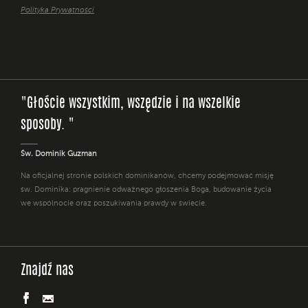
Polityka Prywatności
"Głoście wszystkim, wszędzie i na wszelkie
sposoby. "
Św. Dominik Guzman
Na oficjalnej stronie polskich dominikanów, chcemy podejmować misję
św. Dominika: pragnienie odważnego głoszenia Boga, budowanie życia
we wspólnocie oraz poszukiwania prawdy w świecie.
Znajdź nas