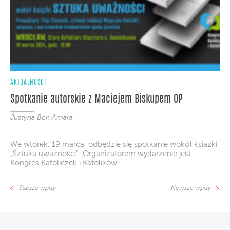
AKTUALNOŚCI
Spotkanie autorskie z Maciejem Biskupem OP
Justyna Ben Amara
We wtorek, 19 marca, odbędzie się spotkanie wokół książki
„Sztuka uważności”. Organizatorem wydarzenie jest
Kongres Katoliczek i Katolików.
Starsze wpisy
Nowsze wpisy