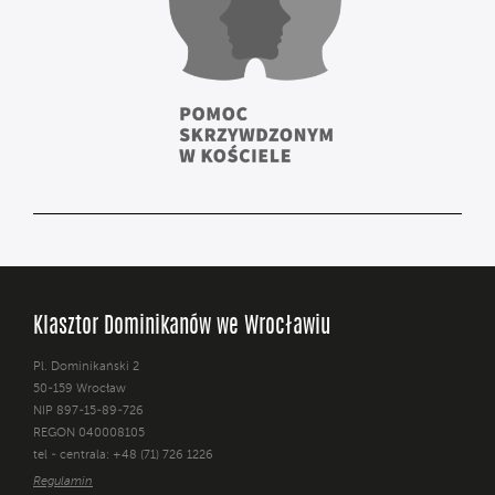
Klasztor Dominikanów we Wrocławiu
Pl. Dominikański 2
50-159 Wrocław
NIP 897-15-89-726
REGON 040008105
tel - centrala: +48 (71) 726 1226
Regulamin