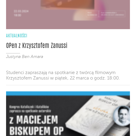
AKTUALNOŚCI
OPen z Krzysztofem Zanussi
Justyna Ben Amara
Studenci zapraszają na spotkanie z twórcą filmowym
Krzysztofem Zanussi w piątek, 22 marca o godz. 18:00.