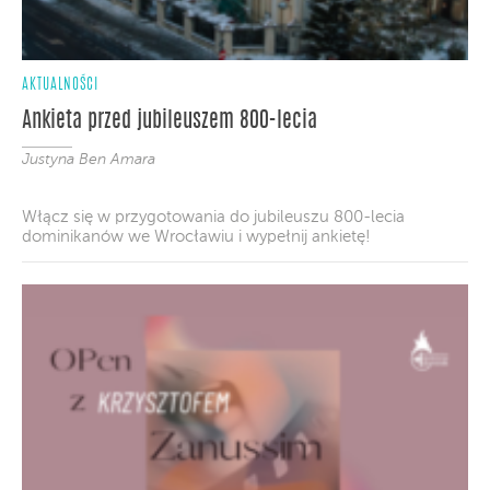
AKTUALNOŚCI
Ankieta przed jubileuszem 800-lecia
Justyna Ben Amara
Włącz się w przygotowania do jubileuszu 800-lecia
dominikanów we Wrocławiu i wypełnij ankietę!