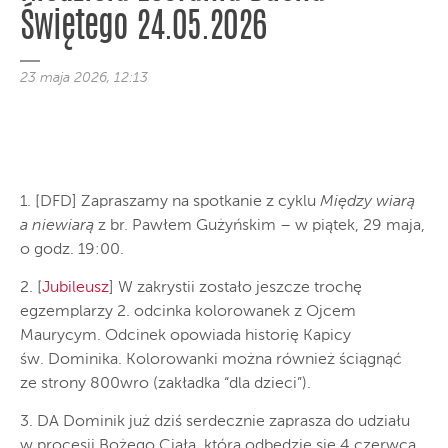
Świętego 24.05.2026
23 maja 2026, 12:13
1. [DFD] Zapraszamy na spotkanie z cyklu
Między wiarą
a niewiarą
z br. Pawłem Gużyńskim – w piątek, 29 maja,
o godz. 19:00.
2. [
Jubileusz
] W zakrystii zostało jeszcze trochę
egzemplarzy 2. odcinka kolorowanek z Ojcem
Maurycym. Odcinek opowiada historię Kapicy
św. Dominika. Kolorowanki można również ściągnąć
ze strony 800wro (zakładka “dla dzieci”).
3. DA Dominik już dziś serdecznie zaprasza do udziału
w procesji Bożego Ciała, która odbędzie się 4 czerwca