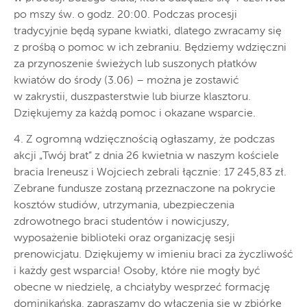
po mszy św. o godz. 20:00. Podczas procesji
tradycyjnie będą sypane kwiatki, dlatego zwracamy się
z prośbą o pomoc w ich zebraniu. Będziemy wdzięczni
za przynoszenie świeżych lub suszonych płatków
kwiatów do środy (3.06) – można je zostawić
w zakrystii, duszpasterstwie lub biurze klasztoru.
Dziękujemy za każdą pomoc i okazane wsparcie.
4. Z ogromną wdzięcznością ogłaszamy, że podczas
akcji „Twój brat” z dnia 26 kwietnia w naszym kościele
bracia Ireneusz i Wojciech zebrali łącznie: 17 245,83 zł.
Zebrane fundusze zostaną przeznaczone na pokrycie
kosztów studiów, utrzymania, ubezpieczenia
zdrowotnego braci studentów i nowicjuszy,
wyposażenie biblioteki oraz organizację sesji
prenowicjatu. Dziękujemy w imieniu braci za życzliwość
i każdy gest wsparcia! Osoby, które nie mogły być
obecne w niedzielę, a chciałyby wesprzeć formację
dominikańską, zapraszamy do włączenia się w zbiórkę