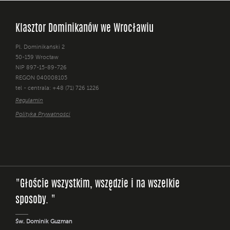
Klasztor Dominikanów we Wrocławiu
Pl. Dominikański 2
50-159 Wrocław
NIP 897-15-89-726
REGON 040008105
tel - centrala: +48 (71) 726 1226
Regulamin
Polityka Prywatności
"Głoście wszystkim, wszędzie i na wszelkie
sposoby. "
Św. Dominik Guzman