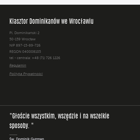
Klasztor Dominikanów we Wrocławiu
Pl. Dominikański 2
50-159 Wrocław
NIP 897-15-89-726
REGON 040008105
tel - centrala: +48 (71) 726 1226
Regulamin
Polityka Prywatności
"Głoście wszystkim, wszędzie i na wszelkie
sposoby. "
Św. Dominik Guzman