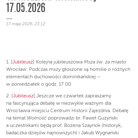
17.05.2026
17 maja 2026, 23:12
1. [
Jubileusz
] Kolejna jubileuszowa
Msza św. za miasto
Wrocław
. Podczas mszy głoszone są homilie o różnych
elementach duchowości dominikańskiej –
w poniedziałek o godz. 17:00.
2. [
Jubileusz
] Jeszcze we czwartek zapraszamy
na fascynująca debatę w niezwykle ważnym dla
Wrocławia miejscu Centrum Historii Zajezdnia. Debatę
na temat
Wolność
poprowadzi br. Paweł Gużyński
a uczestnikami będą prof. Bożena Szaynok (historyk,
badaczka dziejów najnowszych) i Jakub Wygnański