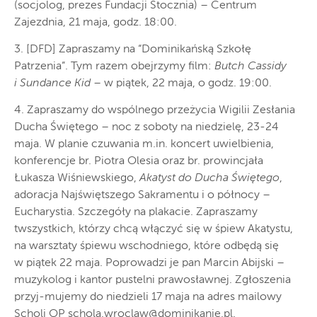
(socjolog, prezes Fundacji Stocznia) – Centrum
Zajezdnia, 21 maja, godz. 18:00.
3. [DFD] Zapraszamy na “Dominikańską Szkołę
Patrzenia”. Tym razem obejrzymy film:
Butch Cassidy
i Sundance Kid
– w piątek, 22 maja, o godz. 19:00.
4. Zapraszamy do wspólnego przeżycia Wigilii Zesłania
Ducha Świętego – noc z soboty na niedzielę, 23-24
maja. W planie czuwania m.in. koncert uwielbienia,
konferencje br. Piotra Olesia oraz br. prowincjała
Łukasza Wiśniewskiego,
Akatyst do Ducha Świętego
,
adoracja Najświętszego Sakramentu i o północy –
Eucharystia. Szczegóły na plakacie. Zapraszamy
twszystkich, którzy chcą włączyć się w śpiew Akatystu,
na warsztaty śpiewu wschodniego, które odbędą się
w piątek 22 maja. Poprowadzi je pan Marcin Abijski –
muzykolog i kantor pustelni prawosławnej. Zgłoszenia
przyj-mujemy do niedzieli 17 maja na adres mailowy
Scholi OP
schola.wroclaw@dominikanie.pl
.