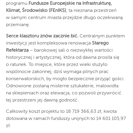
programu
Fundusze Europejskie na Infrastrukturę,
Klimat, Środowisko (FEnIKS)
, ta nieznana przestrzeń
w samym centrum miasta przejdzie długo oczekiwaną
przemianę.
Serce klasztoru znów zacznie bić.
Centralnym punktem
inwestycji jest kompleksowa renowacja
Starego
Refektarza
– barokowej sali o niezwykłej wartości
historycznej i artystycznej, która od dawna prosiła się
o ratunek. To miejsce, które przez wieki służyło
wspólnocie zakonnej, dziś wymaga pilnych prac
konserwatorskich, by mogło bezpiecznie przyjąć gości.
Odnowione zostaną misterne sztukaterie, malowidła
na sklepieniach oraz elewacja, co pozwoli przywrócić
tej przestrzeni jej dawną godność.
Całkowity koszt projektu to 18 719 366,63 zł, kwota
dotowana w ramach funduszy unijnych to 14 601 105,97
zł.