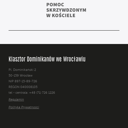
Klasztor Dominikanów we Wrocławiu
Pl. Dominikański 2
50-159 Wrocław
NIP 897-15-89-726
REGON 040008105
tel - centrala: +48 (71) 726 1226
Regulamin
Polityka Prywatności