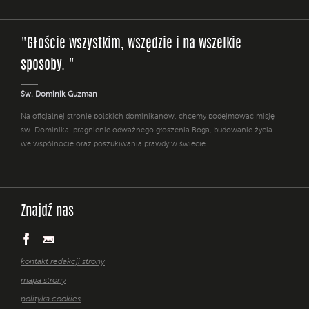
"Głoście wszystkim, wszędzie i na wszelkie
sposoby. "
Św. Dominik Guzman
Na oficjalnej stronie polskich dominikanów, chcemy podejmować misję
św. Dominika: pragnienie odważnego głoszenia Boga, budowanie życia
we wspólnocie oraz poszukiwania prawdy w świecie.
Znajdź nas
kontakt redakcji strony
mapa strony
polityka cookies