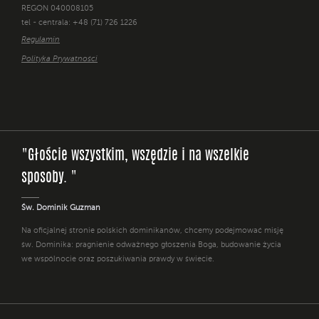
REGON 040008105
tel - centrala: +48 (71) 726 1226
Regulamin
Polityka Prywatności
"Głoście wszystkim, wszędzie i na wszelkie
sposoby. "
Św. Dominik Guzman
Na oficjalnej stronie polskich dominikanów, chcemy podejmować misję
św. Dominika: pragnienie odważnego głoszenia Boga, budowanie życia
we wspólnocie oraz poszukiwania prawdy w świecie.