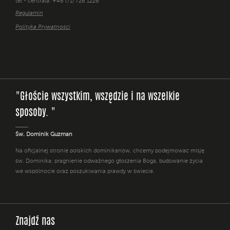
tel - centrala: +48 (71) 726 1226
Regulamin
Polityka Prywatności
"Głoście wszystkim, wszędzie i na wszelkie
sposoby. "
Św. Dominik Guzman
Na oficjalnej stronie polskich dominikanów, chcemy podejmować misję
św. Dominika: pragnienie odważnego głoszenia Boga, budowanie życia
we wspólnocie oraz poszukiwania prawdy w świecie.
Znajdź nas