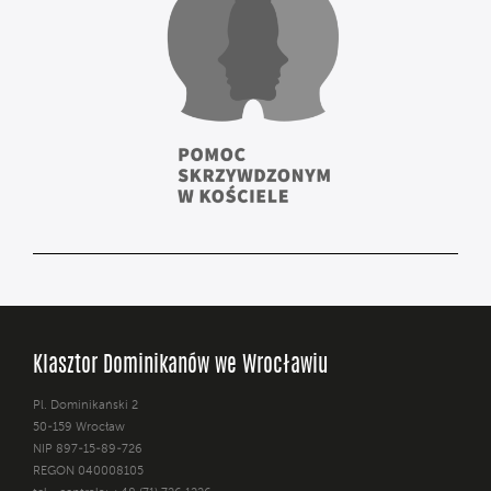
Klasztor Dominikanów we Wrocławiu
Pl. Dominikański 2
50-159 Wrocław
NIP 897-15-89-726
REGON 040008105