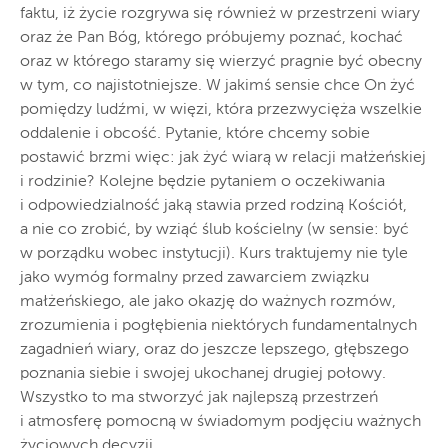
faktu, iż życie rozgrywa się również w przestrzeni wiary
oraz że Pan Bóg, którego próbujemy poznać, kochać
oraz w którego staramy się wierzyć pragnie być obecny
w tym, co najistotniejsze. W jakimś sensie chce On żyć
pomiędzy ludźmi, w więzi, która przezwycięża wszelkie
oddalenie i obcość. Pytanie, które chcemy sobie
postawić brzmi więc: jak żyć wiarą w relacji małżeńskiej
i rodzinie? Kolejne będzie pytaniem o oczekiwania
i odpowiedzialność jaką stawia przed rodziną Kościół,
a nie co zrobić, by wziąć ślub kościelny (w sensie: być
w porządku wobec instytucji). Kurs traktujemy nie tyle
jako wymóg formalny przed zawarciem związku
małżeńskiego, ale jako okazję do ważnych rozmów,
zrozumienia i pogłębienia niektórych fundamentalnych
zagadnień wiary, oraz do jeszcze lepszego, głębszego
poznania siebie i swojej ukochanej drugiej połowy.
Wszystko to ma stworzyć jak najlepszą przestrzeń
i atmosferę pomocną w świadomym podjęciu ważnych
życiowych decyzji.