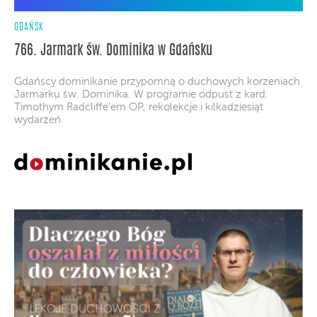
GDAŃSK
766. Jarmark św. Dominika w Gdańsku
Gdańscy dominikanie przypomną o duchowych korzeniach
Jarmarku św. Dominika. W programie odpust z kard.
Timothym Radcliffe'em OP, rekolekcje i kilkadziesiąt
wydarzeń