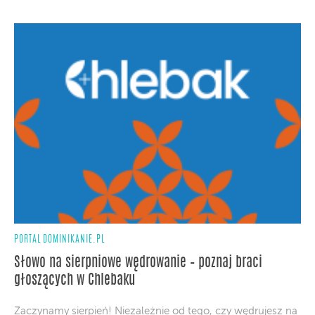
PORTAL DOMINIKANIE.PL
Słowo na sierpniowe wędrowanie – poznaj braci
głoszących w Chlebaku
Zaczynamy sierpień! Niezależnie od tego, czy wędrujesz na