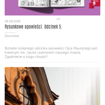
06.08.2026
Rysunkowe opowieści. Odcinek 5.
Dominika
Bohater kolejnego odcinka opowieści Ojca Maurycego jest
krewnym św. Jacka i patronem naszego miasta.
Zgadniecie o kogo chodzi?