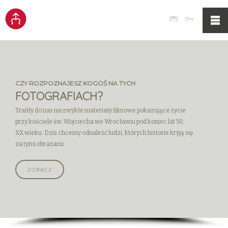
Poczta
Logowan
CZY ROZPOZNAJESZ KOGOŚ NA TYCH
FOTOGRAFIACH?
Trafiły do nas niezwykłe materiały filmowe pokazujące życie
przy kościele św. Wojciecha we Wrocławiu pod koniec lat 50.
XX wieku. Dziś chcemy odnaleźć ludzi, których historie kryją się
za tymi obrazami.
ZOBACZ