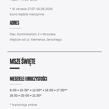
* W okresie 27.07-16.08.2026
biuro będzie nieczynne.
ADRES
Plac Dominikański 2 • Wrocław
Wejście od ul. Klemensa Janickiego
MSZE ŚWIĘTE
NIEDZIELE I UROCZYSTOŚCI
9:00 • 10:30* • 12:00* • 16:00 • 17:00**
18.30 • 20:00 • 21.30*
* transmisja online