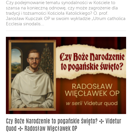
Czy podejmowanie tematu synodalności w Kościele to
szansa na konieczną odnowę, czy może zagrożenie dla
tradycji i tożsamości Kościoła Katolickiego? O. prof.
Jarosław Kupczak OP w swoim wykładzie „Utrum catholica
Ecclesia sinodalis...
Czy Boże Narodzenie to pogańskie święto? ✣ Videtur
Quod ✣ Radosław Więcławek OP