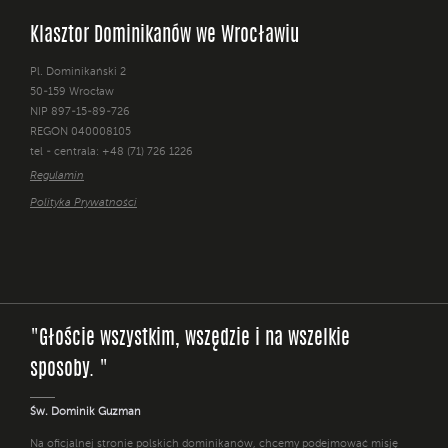
Klasztor Dominikanów we Wrocławiu
Pl. Dominikański 2
50-159 Wrocław
NIP 897-15-89-726
REGON 040008105
tel - centrala: +48 (71) 726 1226
Regulamin
Polityka Prywatności
"Głoście wszystkim, wszędzie i na wszelkie
sposoby. "
Św. Dominik Guzman
Na oficjalnej stronie polskich dominikanów, chcemy podejmować misję