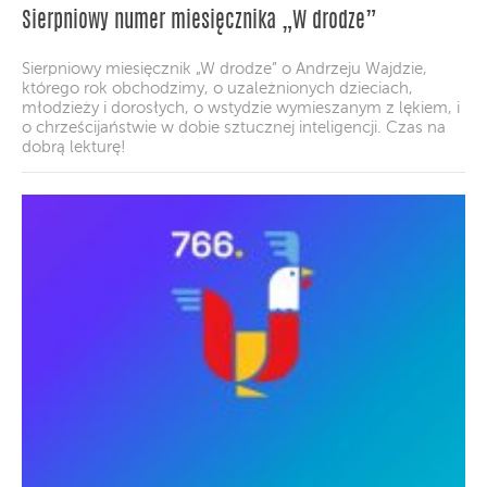
Sierpniowy numer miesięcznika „W drodze”
Sierpniowy miesięcznik „W drodze” o Andrzeju Wajdzie,
którego rok obchodzimy, o uzależnionych dzieciach,
młodzieży i dorosłych, o wstydzie wymieszanym z lękiem, i
o chrześcijaństwie w dobie sztucznej inteligencji. Czas na
dobrą lekturę!