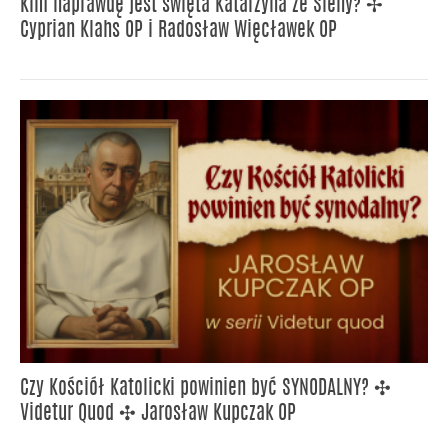
Kim naprawdę jest święta Katarzyna ze Sieny? ✢
Cyprian Klahs OP i Radosław Więcławek OP
Czy Kościół Katolicki powinien być SYNODALNY? ✣
Videtur Quod ✣ Jarosław Kupczak OP