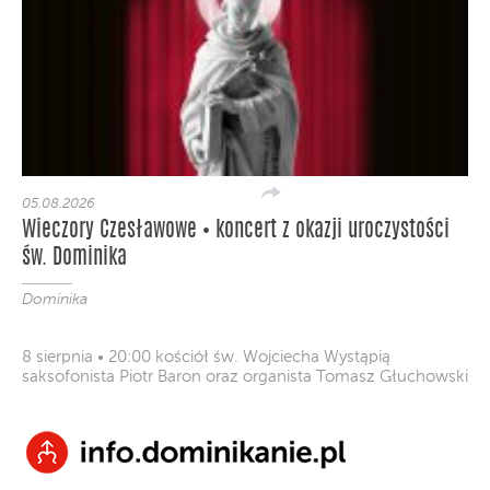
05.08.2026
Wieczory Czesławowe • koncert z okazji uroczystości
św. Dominika
Dominika
8 sierpnia • 20:00 kościół św. Wojciecha Wystąpią
saksofonista Piotr Baron oraz organista Tomasz Głuchowski