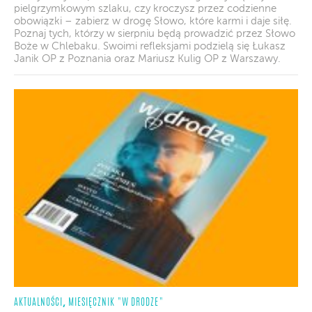
pielgrzymkowym szlaku, czy kroczysz przez codzienne
obowiązki – zabierz w drogę Słowo, które karmi i daje siłę.
Poznaj tych, którzy w sierpniu będą prowadzić przez Słowo
Boże w Chlebaku. Swoimi refleksjami podzielą się Łukasz
Janik OP z Poznania oraz Mariusz Kulig OP z Warszawy.
,
AKTUALNOŚCI
MIESIĘCZNIK "W DRODZE"